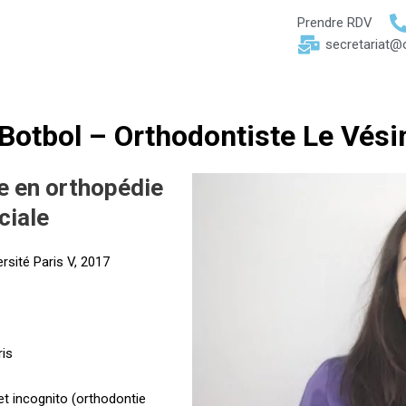
Prendre RDV
secretariat@o
Botbol – Orthodontiste Le Vési
ée en orthopédie
ciale
ersité Paris V, 2017
ris
 et incognito (orthodontie