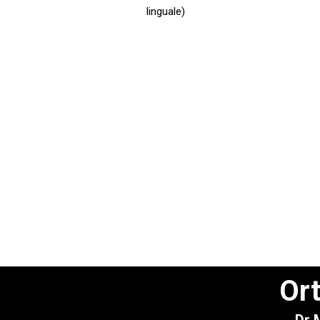
linguale)
Ort
Dr 