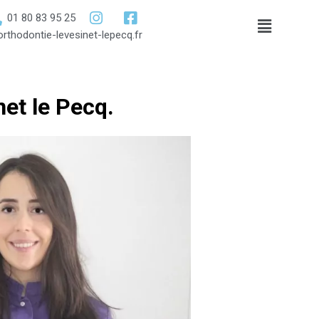
01 80 83 95 25
rthodontie-levesinet-lepecq.fr
net le Pecq.