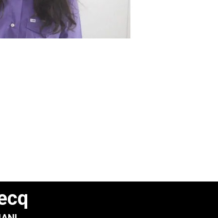
Pecq
UANI